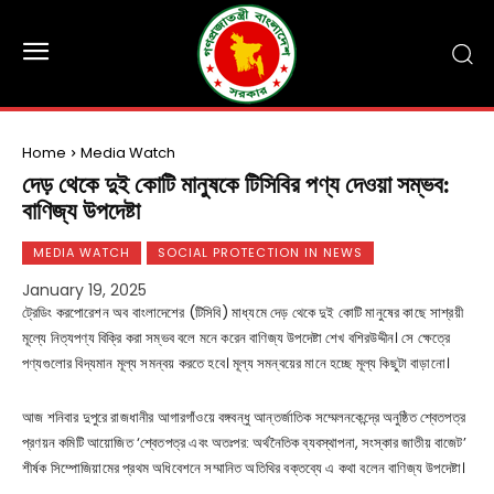
Home
Media Watch
দেড় থেকে দুই কোটি মানুষকে টিসিবির পণ্য দেওয়া সম্ভব:
বাণিজ্য উপদেষ্টা
MEDIA WATCH
SOCIAL PROTECTION IN NEWS
January 19, 2025
ট্রেডিং করপোরেশন অব বাংলাদেশের (টিসিবি) মাধ্যমে দেড় থেকে দুই কোটি মানুষের কাছে সাশ্রয়ী
মূল্যে নিত্যপণ্য বিক্রি করা সম্ভব বলে মনে করেন বাণিজ্য উপদেষ্টা শেখ বশিরউদ্দীন। সে ক্ষেত্রে
পণ্যগুলোর বিদ্যমান মূল্য সমন্বয় করতে হবে। মূল্য সমন্বয়ের মানে হচ্ছে মূল্য কিছুটা বাড়ানো।
আজ শনিবার দুপুরে রাজধানীর আগারগাঁওয়ে বঙ্গবন্ধু আন্তর্জাতিক সম্মেলনকেন্দ্রে অনুষ্ঠিত শ্বেতপত্র
প্রণয়ন কমিটি আয়োজিত ‘শ্বেতপত্র এবং অতঃপর: অর্থনৈতিক ব্যবস্থাপনা, সংস্কার জাতীয় বাজেট’
শীর্ষক সিম্পোজিয়ামের প্রথম অধিবেশনে সম্মানিত অতিথির বক্তব্যে এ কথা বলেন বাণিজ্য উপদেষ্টা।