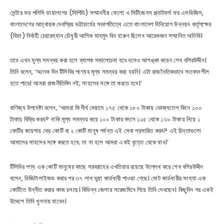
সেন্টার ফর পলিসি ডায়ালগের (সিপিডি) সম্মাননীয় ফেলো ও সিটিজেনস প্ল্যাটফর্ম ফর এসডিজিস,
বাংলাদেশের আহ্বায়ক দেবপ্রিয় ভট্টাচার্যের সভাপতিত্বে এতে বাংলাদেশ বিনিয়োগ উন্নয়ন কর্তৃপক্ষের
(বিডা) নির্বাহী চেয়ারম্যান চৌধুরী আশিক মাহমুদ বিন হারুন ছিলেন আরেকজন সম্মানিত অতিথি।
তবে এখন মূল্য সমন্বয় করা হলে ব্যাপক সমালোচনা হবে বলেও আশঙ্কা করেন শেখ বশিরউদ্দীন।
তিনি বলেন, ‘অনেক দিন টিসিবির পণ্যের মূল্য সমন্বয় করা হয়নি। এটা রাজনৈতিকভাবে সংবেদনশীল
হতে পারে। আমরা রাজনীতিবিদ নই; সাহসের সঙ্গে তা করতে হবে।’
বাণিজ্য উপদেষ্টা বলেন, ‘আমরা কি দীর্ঘ মেয়াদে ১৭৫ থেকে ১৮০ টাকায় ভোজ্যতেল কিনে ১০০
টাকায় বিক্রি করব? নাকি মূল্য সমন্বয় করে ১০০ টাকার বদলে ১২৫ থেকে ১৩০ টাকায় নিয়ে ১
কোটির জায়গায় দেড় কোটি বা ২ কোটি মানুষ পর্যন্ত এই সেবা প্রসারিত করব? এই চিন্তাগুলো
আমাদের সাহসের সঙ্গে করতে হবে; তা না হলে আমরা একই বৃত্তে থেকে যাব।’
টিসিবির পণ্য এক কোটি মানুষের কাছে সরবরাহের এখতিয়ার রয়েছে উল্লেখ করে শেখ বশিরউদ্দীন
বলেন, ডিজিটালাইজড করার পর ৩৭ লাখ ভুয়া কার্ডধারী পাওয়া গেছে। মোট কার্ডধারীর সংখ্যা এক
কোটিতে উন্নীত করার কাজ চলছে। বিভিন্ন জেলায় সরেজমিনে গিয়ে তিনি দেখছেন। কিছুদিন পর একই
উদ্দেশে তিনি খুলনায় যাবেন।